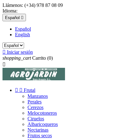
Llámenos:
(+34) 978 87 08 09
Idioma:
Español

Español
English

Iniciar sesión
shopping_cart
Carrito
(0)



Frutal
Manzanos
Perales
Cerezos
Melocotoneros
Ciruelos
Albaricoqueros
Nectarinas
Frutos secos