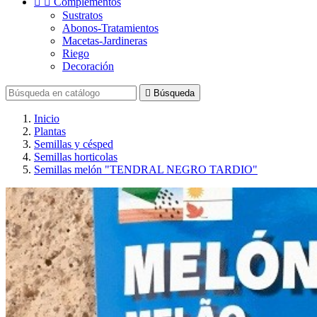


Complementos
Sustratos
Abonos-Tratamientos
Macetas-Jardineras
Riego
Decoración

Búsqueda
Inicio
Plantas
Semillas y césped
Semillas horticolas
Semillas melón "TENDRAL NEGRO TARDIO"