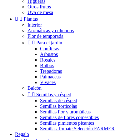
Higueras
Otros frutos
Uva de mesa


Plantas
Interior
Aromáticas y culinarias
Flor de temporada


Para el jardin
Coníferas
Arbustos
Rosales
Bulbos
Trepadoras
Palmáceas
Vivaces
Balcón


Semillas y césped
Semillas de césped
Semillas horticolas
Semillas flor y aromáticas
Semillas de flores comestibles
Semillas pimientos picantes
Semillas Tomate Selección FARMER
Regalo