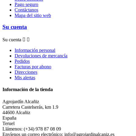
Pago seguro
Contáctanos
Mapa del sitio web
Su cuenta
Su cuenta


Información personal
Devoluciones de mercancía
Pedidos
Facturas por abono
Direcciones
Mis alertas
Información de la tienda
Agrojardín Alcañiz
Carretera Castelserás, km 1.9
44600 Alcañiz
España
Teruel
Llámenos:
(+34) 978 87 08 09
Envíenos un correo electrónico:
info@agrojardinalcaniz.es