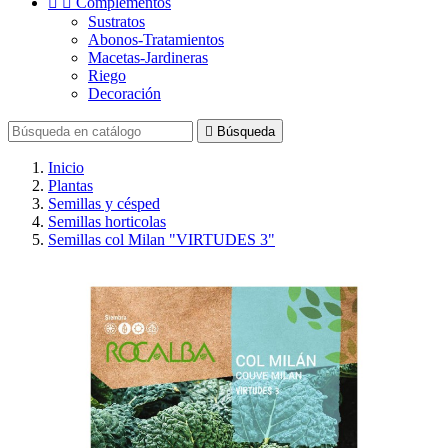


Complementos
Sustratos
Abonos-Tratamientos
Macetas-Jardineras
Riego
Decoración

Búsqueda
Inicio
Plantas
Semillas y césped
Semillas horticolas
Semillas col Milan "VIRTUDES 3"