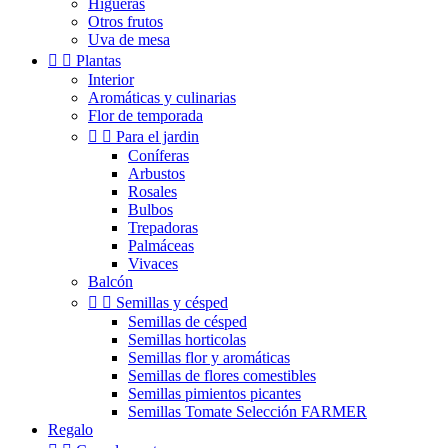
Higueras
Otros frutos
Uva de mesa


Plantas
Interior
Aromáticas y culinarias
Flor de temporada


Para el jardin
Coníferas
Arbustos
Rosales
Bulbos
Trepadoras
Palmáceas
Vivaces
Balcón


Semillas y césped
Semillas de césped
Semillas horticolas
Semillas flor y aromáticas
Semillas de flores comestibles
Semillas pimientos picantes
Semillas Tomate Selección FARMER
Regalo