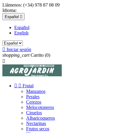
Llámenos:
(+34) 978 87 08 09
Idioma:
Español

Español
English

Iniciar sesión
shopping_cart
Carrito
(0)



Frutal
Manzanos
Perales
Cerezos
Melocotoneros
Ciruelos
Albaricoqueros
Nectarinas
Frutos secos