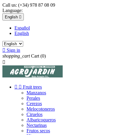
Call us:
(+34) 978 87 08 09
Language:
English

Español
English

Sign in
shopping_cart
Cart
(0)



Fruit trees
Manzanos
Perales
Cerezos
Melocotoneros
Ciruelos
Albaricoqueros
Nectarinas
Frutos secos