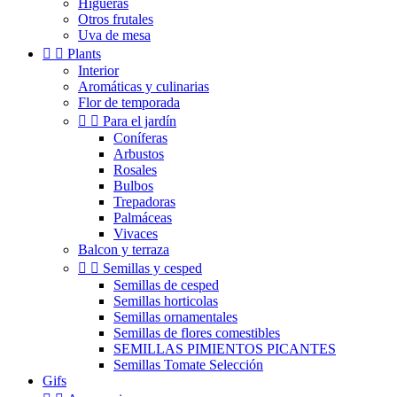
Higueras
Otros frutales
Uva de mesa


Plants
Interior
Aromáticas y culinarias
Flor de temporada


Para el jardín
Coníferas
Arbustos
Rosales
Bulbos
Trepadoras
Palmáceas
Vivaces
Balcon y terraza


Semillas y cesped
Semillas de cesped
Semillas horticolas
Semillas ornamentales
Semillas de flores comestibles
SEMILLAS PIMIENTOS PICANTES
Semillas Tomate Selección
Gifs