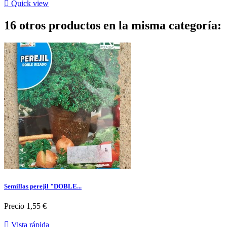

Quick view
16 otros productos en la misma categoría:
Semillas perejil "DOBLE...
Precio
1,55 €

Vista rápida