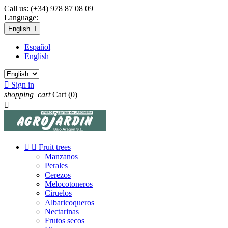
Call us:
(+34) 978 87 08 09
Language:
English

Español
English

Sign in
shopping_cart
Cart
(0)



Fruit trees
Manzanos
Perales
Cerezos
Melocotoneros
Ciruelos
Albaricoqueros
Nectarinas
Frutos secos