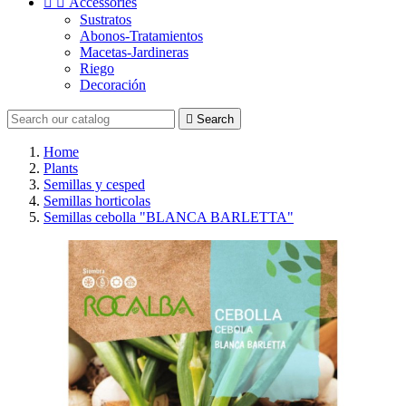


Accessories
Sustratos
Abonos-Tratamientos
Macetas-Jardineras
Riego
Decoración

Search
Home
Plants
Semillas y cesped
Semillas horticolas
Semillas cebolla "BLANCA BARLETTA"