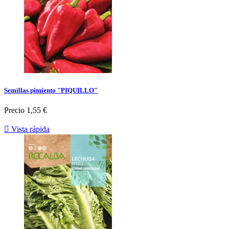
Semillas pimiento "PIQUILLO"
Precio
1,55 €

Vista rápida