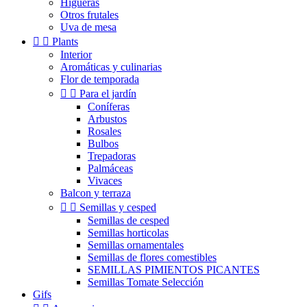
Higueras
Otros frutales
Uva de mesa


Plants
Interior
Aromáticas y culinarias
Flor de temporada


Para el jardín
Coníferas
Arbustos
Rosales
Bulbos
Trepadoras
Palmáceas
Vivaces
Balcon y terraza


Semillas y cesped
Semillas de cesped
Semillas horticolas
Semillas ornamentales
Semillas de flores comestibles
SEMILLAS PIMIENTOS PICANTES
Semillas Tomate Selección
Gifs