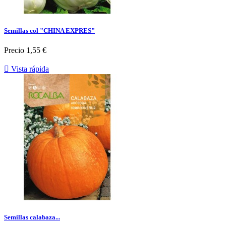
Semillas col "CHINA EXPRES"
Precio
1,55 €

Vista rápida
Semillas calabaza...