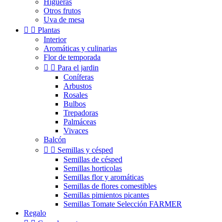
Higueras
Otros frutos
Uva de mesa


Plantas
Interior
Aromáticas y culinarias
Flor de temporada


Para el jardin
Coníferas
Arbustos
Rosales
Bulbos
Trepadoras
Palmáceas
Vivaces
Balcón


Semillas y césped
Semillas de césped
Semillas horticolas
Semillas flor y aromáticas
Semillas de flores comestibles
Semillas pimientos picantes
Semillas Tomate Selección FARMER
Regalo