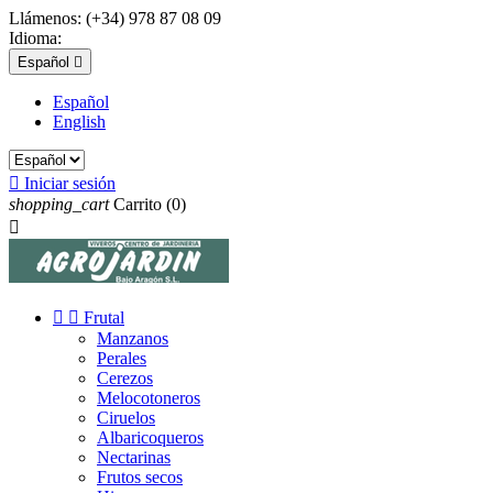
Llámenos:
(+34) 978 87 08 09
Idioma:
Español

Español
English

Iniciar sesión
shopping_cart
Carrito
(0)



Frutal
Manzanos
Perales
Cerezos
Melocotoneros
Ciruelos
Albaricoqueros
Nectarinas
Frutos secos