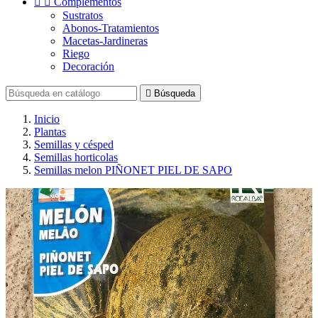


Complementos
Sustratos
Abonos-Tratamientos
Macetas-Jardineras
Riego
Decoración

Búsqueda
Inicio
Plantas
Semillas y césped
Semillas horticolas
Semillas melon PIÑONET PIEL DE SAPO