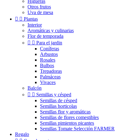
Higueras
Otros frutos
Uva de mesa


Plantas
Interior
Aromáticas y culinarias
Flor de temporada


Para el jardin
Coníferas
Arbustos
Rosales
Bulbos
Trepadoras
Palmáceas
Vivaces
Balcón


Semillas y césped
Semillas de césped
Semillas horticolas
Semillas flor y aromáticas
Semillas de flores comestibles
Semillas pimientos picantes
Semillas Tomate Selección FARMER
Regalo