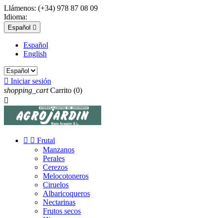
Llámenos:
(+34) 978 87 08 09
Idioma:
Español

Español
English

Iniciar sesión
shopping_cart
Carrito
(0)



Frutal
Manzanos
Perales
Cerezos
Melocotoneros
Ciruelos
Albaricoqueros
Nectarinas
Frutos secos