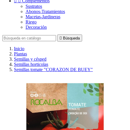


Complementos
Sustratos
Abonos-Tratamientos
Macetas-Jardineras
Riego
Decoración

Búsqueda
Inicio
Plantas
Semillas y césped
Semillas horticolas
Semillas tomate "CORAZON DE BUEY"