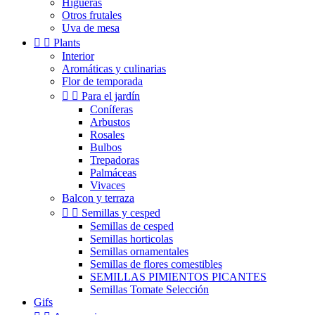
Higueras
Otros frutales
Uva de mesa


Plants
Interior
Aromáticas y culinarias
Flor de temporada


Para el jardín
Coníferas
Arbustos
Rosales
Bulbos
Trepadoras
Palmáceas
Vivaces
Balcon y terraza


Semillas y cesped
Semillas de cesped
Semillas horticolas
Semillas ornamentales
Semillas de flores comestibles
SEMILLAS PIMIENTOS PICANTES
Semillas Tomate Selección
Gifs