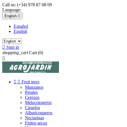
Call us:
(+34) 978 87 08 09
Language:
English

Español
English

Sign in
shopping_cart
Cart
(0)



Fruit trees
Manzanos
Perales
Cerezos
Melocotoneros
Ciruelos
Albaricoqueros
Nectarinas
Frutos secos