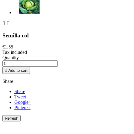


Semilla col
€1.55
Tax included
Quantity

Add to cart
Share
Share
Tweet
Google+
Pinterest