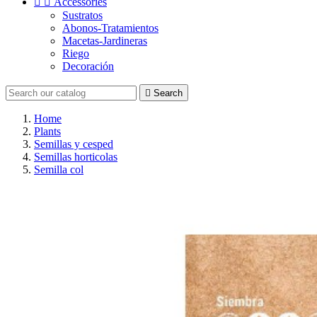


Accessories
Sustratos
Abonos-Tratamientos
Macetas-Jardineras
Riego
Decoración

Search
Home
Plants
Semillas y cesped
Semillas horticolas
Semilla col