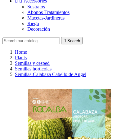


Accessories
Sustratos
Abonos-Tratamientos
Macetas-Jardineras
Riego
Decoración

Search
Home
Plants
Semillas y cesped
Semillas horticolas
Semillas-Calabaza Cabello de Angel