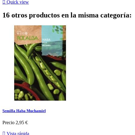

Quick view
16 otros productos en la misma categoría:
Semilla Haba Muchamiel
Precio
2,95 €

Vista rápida