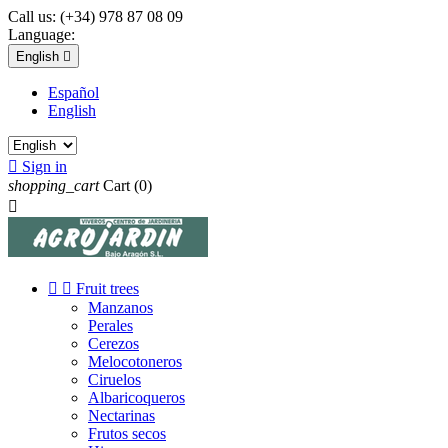
Call us:
(+34) 978 87 08 09
Language:
English

Español
English

Sign in
shopping_cart
Cart
(0)



Fruit trees
Manzanos
Perales
Cerezos
Melocotoneros
Ciruelos
Albaricoqueros
Nectarinas
Frutos secos