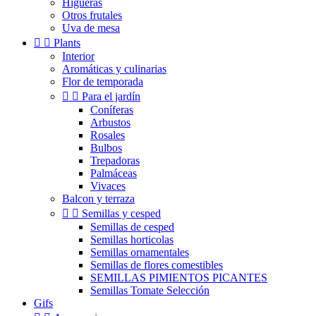
Higueras
Otros frutales
Uva de mesa


Plants
Interior
Aromáticas y culinarias
Flor de temporada


Para el jardín
Coníferas
Arbustos
Rosales
Bulbos
Trepadoras
Palmáceas
Vivaces
Balcon y terraza


Semillas y cesped
Semillas de cesped
Semillas horticolas
Semillas ornamentales
Semillas de flores comestibles
SEMILLAS PIMIENTOS PICANTES
Semillas Tomate Selección
Gifs