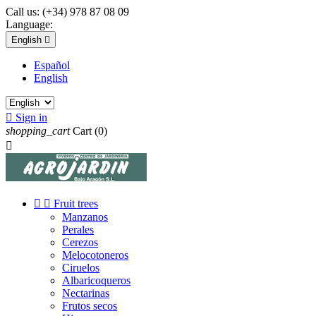
Call us:
(+34) 978 87 08 09
Language:
English

Español
English

Sign in
shopping_cart
Cart
(0)



Fruit trees
Manzanos
Perales
Cerezos
Melocotoneros
Ciruelos
Albaricoqueros
Nectarinas
Frutos secos