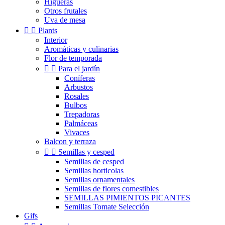
Higueras
Otros frutales
Uva de mesa


Plants
Interior
Aromáticas y culinarias
Flor de temporada


Para el jardín
Coníferas
Arbustos
Rosales
Bulbos
Trepadoras
Palmáceas
Vivaces
Balcon y terraza


Semillas y cesped
Semillas de cesped
Semillas horticolas
Semillas ornamentales
Semillas de flores comestibles
SEMILLAS PIMIENTOS PICANTES
Semillas Tomate Selección
Gifs