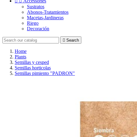


Accessories
Sustratos
Abonos-Tratamientos
Macetas-Jardineras
Riego
Decoración

Search
Home
Plants
Semillas y cesped
Semillas horticolas
Semillas pimiento "PADRON"