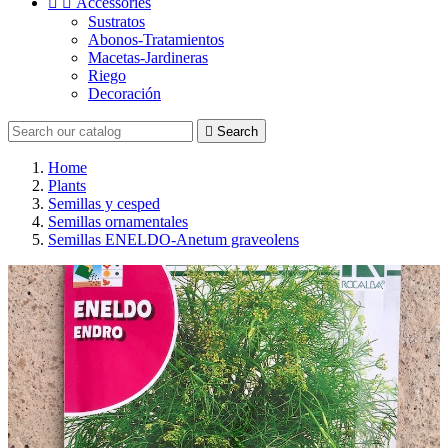


Accessories
Sustratos
Abonos-Tratamientos
Macetas-Jardineras
Riego
Decoración

Search
Home
Plants
Semillas y cesped
Semillas ornamentales
Semillas ENELDO-Anetum graveolens