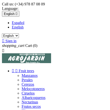
Call us:
(+34) 978 87 08 09
Language:
English

Español
English

Sign in
shopping_cart
Cart
(0)



Fruit trees
Manzanos
Perales
Cerezos
Melocotoneros
Ciruelos
Albaricoqueros
Nectarinas
Frutos secos