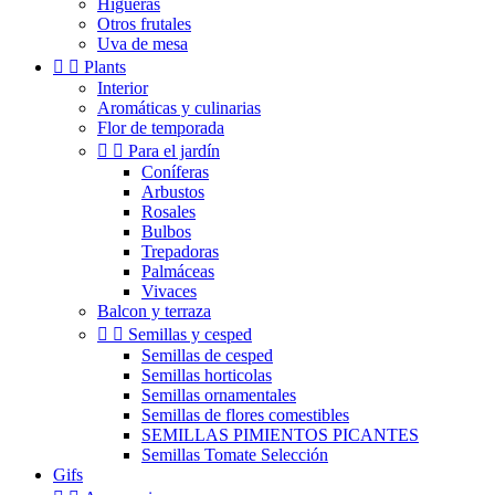
Higueras
Otros frutales
Uva de mesa


Plants
Interior
Aromáticas y culinarias
Flor de temporada


Para el jardín
Coníferas
Arbustos
Rosales
Bulbos
Trepadoras
Palmáceas
Vivaces
Balcon y terraza


Semillas y cesped
Semillas de cesped
Semillas horticolas
Semillas ornamentales
Semillas de flores comestibles
SEMILLAS PIMIENTOS PICANTES
Semillas Tomate Selección
Gifs