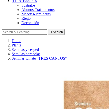


Accessories
Sustratos
Abonos-Tratamientos
Macetas-Jardineras
Riego
Decoración

Search
Home
Plants
Semillas y cesped
Semillas horticolas
Semillas tomate "TRES CANTOS"