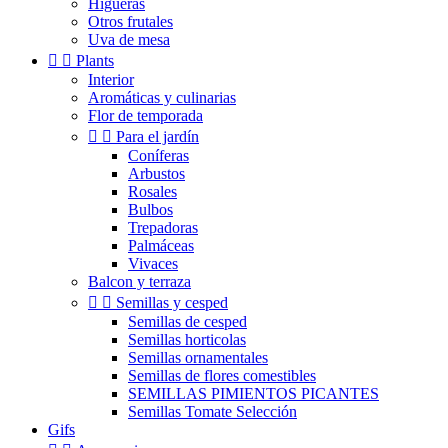
Higueras
Otros frutales
Uva de mesa


Plants
Interior
Aromáticas y culinarias
Flor de temporada


Para el jardín
Coníferas
Arbustos
Rosales
Bulbos
Trepadoras
Palmáceas
Vivaces
Balcon y terraza


Semillas y cesped
Semillas de cesped
Semillas horticolas
Semillas ornamentales
Semillas de flores comestibles
SEMILLAS PIMIENTOS PICANTES
Semillas Tomate Selección
Gifs