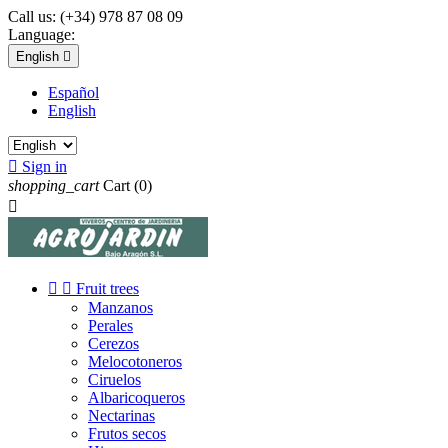
Call us:
(+34) 978 87 08 09
Language:
English

Español
English

Sign in
shopping_cart
Cart
(0)



Fruit trees
Manzanos
Perales
Cerezos
Melocotoneros
Ciruelos
Albaricoqueros
Nectarinas
Frutos secos