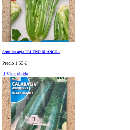
Semillas apio "LLENO BLANCO...
Precio
1,55 €

Vista rápida