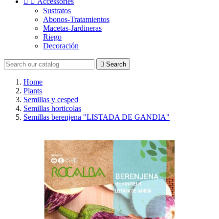


Accessories
Sustratos
Abonos-Tratamientos
Macetas-Jardineras
Riego
Decoración

Search
Home
Plants
Semillas y cesped
Semillas horticolas
Semillas berenjena "LISTADA DE GANDIA"