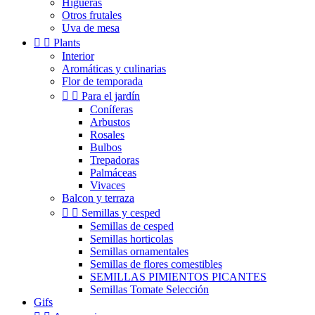
Higueras
Otros frutales
Uva de mesa


Plants
Interior
Aromáticas y culinarias
Flor de temporada


Para el jardín
Coníferas
Arbustos
Rosales
Bulbos
Trepadoras
Palmáceas
Vivaces
Balcon y terraza


Semillas y cesped
Semillas de cesped
Semillas horticolas
Semillas ornamentales
Semillas de flores comestibles
SEMILLAS PIMIENTOS PICANTES
Semillas Tomate Selección
Gifs