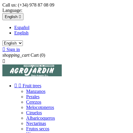
Call us:
(+34) 978 87 08 09
Language:
English

Español
English

Sign in
shopping_cart
Cart
(0)



Fruit trees
Manzanos
Perales
Cerezos
Melocotoneros
Ciruelos
Albaricoqueros
Nectarinas
Frutos secos