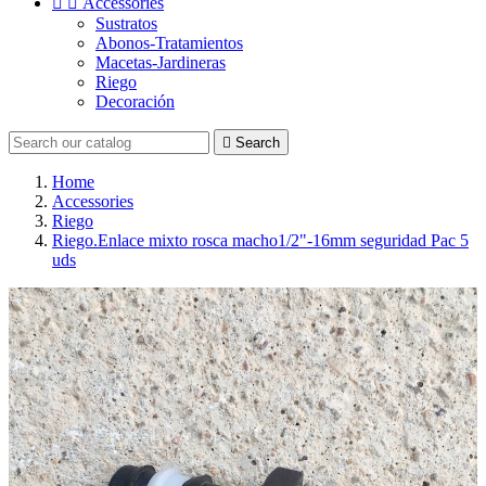


Accessories
Sustratos
Abonos-Tratamientos
Macetas-Jardineras
Riego
Decoración

Search
Home
Accessories
Riego
Riego.Enlace mixto rosca macho1/2"-16mm seguridad Pac 5
uds