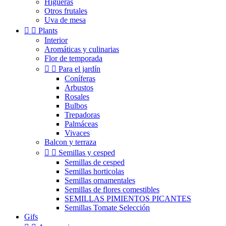
Higueras
Otros frutales
Uva de mesa


Plants
Interior
Aromáticas y culinarias
Flor de temporada


Para el jardín
Coníferas
Arbustos
Rosales
Bulbos
Trepadoras
Palmáceas
Vivaces
Balcon y terraza


Semillas y cesped
Semillas de cesped
Semillas horticolas
Semillas ornamentales
Semillas de flores comestibles
SEMILLAS PIMIENTOS PICANTES
Semillas Tomate Selección
Gifs