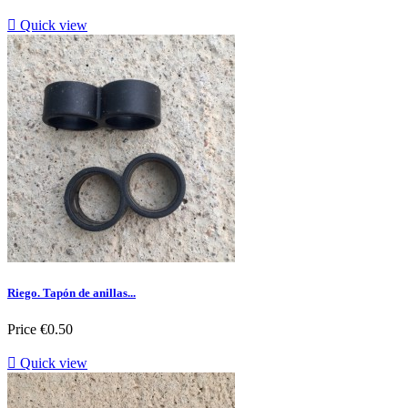

Quick view
Riego. Tapón de anillas...
Price
€0.50

Quick view