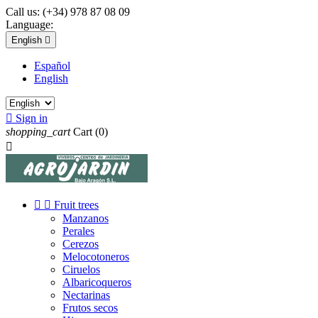
Call us:
(+34) 978 87 08 09
Language:
English

Español
English

Sign in
shopping_cart
Cart
(0)



Fruit trees
Manzanos
Perales
Cerezos
Melocotoneros
Ciruelos
Albaricoqueros
Nectarinas
Frutos secos