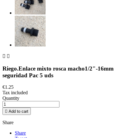


Riego.Enlace mixto rosca macho1/2"-16mm
seguridad Pac 5 uds
€1.25
Tax included
Quantity

Add to cart
Share
Share