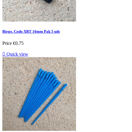
Riego. Codo XRT 16mm Pak 5 uds
Price
€0.75

Quick view