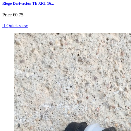
Riego Derivación TE XRT 16...
Price
€0.75

Quick view