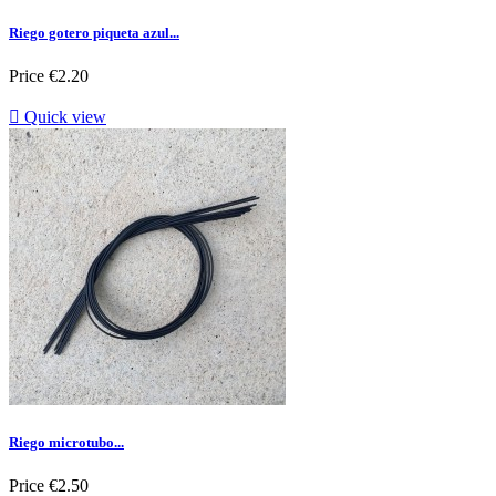
Riego gotero piqueta azul...
Price
€2.20

Quick view
Riego microtubo...
Price
€2.50