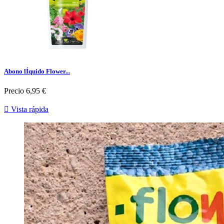
Abono lÍquido Flower...
Precio
6,95 €

Vista rápida