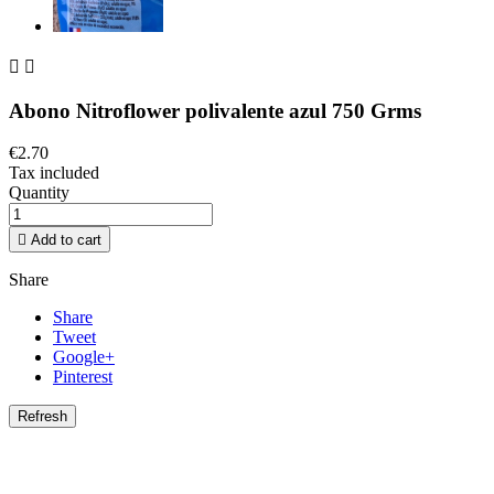


Abono Nitroflower polivalente azul 750 Grms
€2.70
Tax included
Quantity

Add to cart
Share
Share
Tweet
Google+
Pinterest