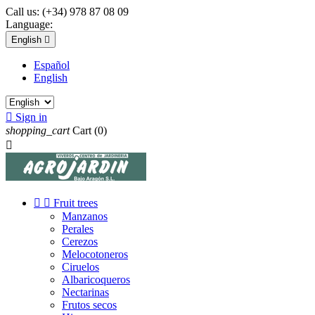
Call us:
(+34) 978 87 08 09
Language:
English

Español
English

Sign in
shopping_cart
Cart
(0)



Fruit trees
Manzanos
Perales
Cerezos
Melocotoneros
Ciruelos
Albaricoqueros
Nectarinas
Frutos secos