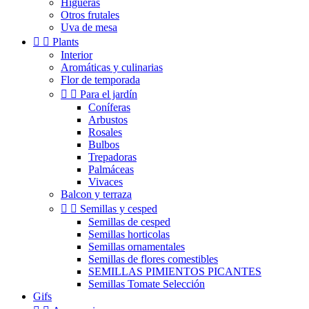
Higueras
Otros frutales
Uva de mesa


Plants
Interior
Aromáticas y culinarias
Flor de temporada


Para el jardín
Coníferas
Arbustos
Rosales
Bulbos
Trepadoras
Palmáceas
Vivaces
Balcon y terraza


Semillas y cesped
Semillas de cesped
Semillas horticolas
Semillas ornamentales
Semillas de flores comestibles
SEMILLAS PIMIENTOS PICANTES
Semillas Tomate Selección
Gifs