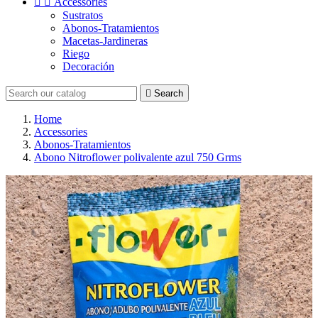


Accessories
Sustratos
Abonos-Tratamientos
Macetas-Jardineras
Riego
Decoración

Search
Home
Accessories
Abonos-Tratamientos
Abono Nitroflower polivalente azul 750 Grms