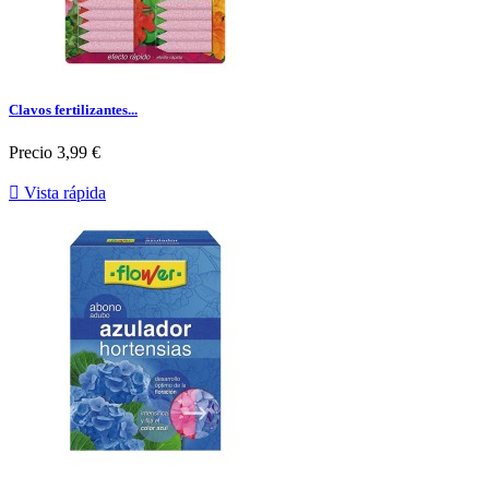
Clavos fertilizantes...
Precio
3,99 €

Vista rápida